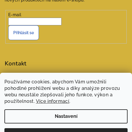
nových produktech na našem e-shopu.
E-mail
Přihlásit se
Kontakt
objednavky
@
zasivarna.eu
Používáme cookies, abychom Vám umožnili
777551848 (Šárka)
pohodlné prohlížení webu a díky analýze provozu
webu neustále zlepšovali jeho funkce, výkon a
použitelnost.
Více informací
.
Nastavení
Copyright 2026
Zašívárna
. Všechna práva vyhrazena.