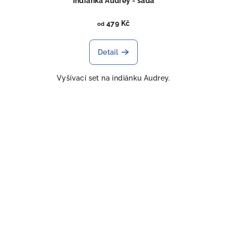
Indiánka Audrey - sada
479 Kč
od
Detail
Vyšívací set na indiánku Audrey.