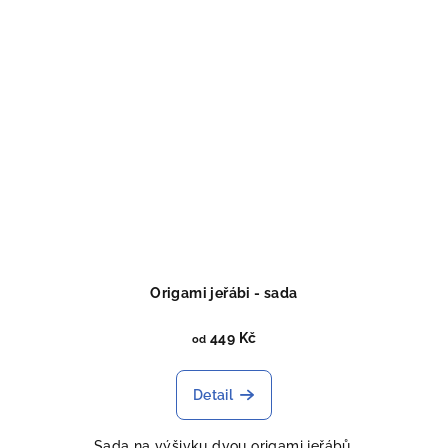
Origami jeřábi - sada
449 Kč
od
Detail
Sada na výšivku dvou origami jeřábů.