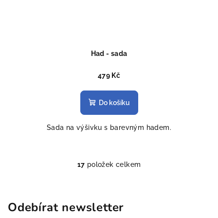
Had - sada
479 Kč
Do košíku
Sada na výšivku s barevným hadem.
17
položek celkem
O
v
l
á
Odebírat newsletter
d