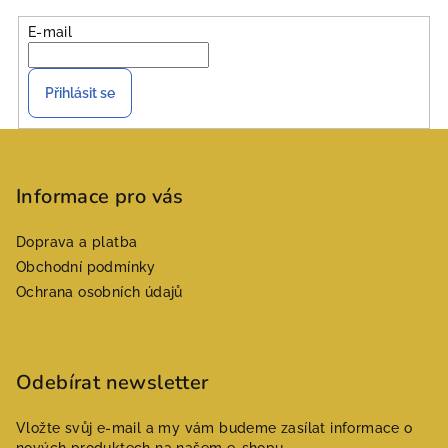
a
E-mail
c
í
p
Přihlásit se
r
v
Z
k
á
y
p
Informace pro vás
v
ý
a
p
Doprava a platba
t
i
Obchodní podmínky
í
s
Ochrana osobních údajů
u
Odebírat newsletter
Vložte svůj e-mail a my vám budeme zasílat informace o