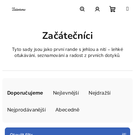
Přejít
na
obsah
Nákupn
Hledat
Přihlášení
Začátečníci
košík
Tyto sady jsou jako první rande s jehlou a nití – lehké
oťukávání, seznamování a radost z prvních dotyků.
Ř
a
Doporučujeme
Nejlevnější
Nejdražší
z
e
Nejprodávanější
Abecedně
n
í