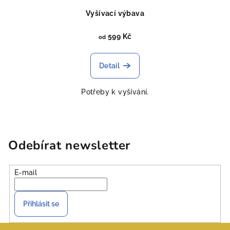
Vyšívací výbava
599 Kč
od
Detail
Potřeby k vyšívání.
Odebírat newsletter
E-mail
Přihlásit se
Z