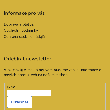
á
p
Informace pro vás
a
Doprava a platba
t
Obchodní podmínky
í
Ochrana osobních údajů
Odebírat newsletter
Vložte svůj e-mail a my vám budeme zasílat informace o
nových produktech na našem e-shopu.
E-mail
Přihlásit se