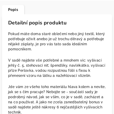
Popis
Detailní popis produktu
Pokud máte doma staré oblečení nebo jiný textil, který
potřebuje oživit anebo je už trochu děravý a potřebuje
nějaké záplaty, je pro vás tato sada ideálním
pomocníkem.
V sadě najdete vše potřebné a mnohem víc: vyšívací
jehly č. 5, stehovací niť, špendlíky, navlékátko, vyšívací
příze Perlovka, vodou rozpustnou fólii s fixou k
přenesení vzoru na látku a nažehlovací vlizelín.
Jde vám ze všeho toho materiálu hlava kolem a nevíte,
jak se s čím pracuje? Nebojte se - součástí sady je
podrobný návod, jak se vším, co je v sadě, zacházet a
na co používat. A jako ne zcela zanedbatelný bonus v
sadě najdete ještě nákresy 6 nejčastějších vyšívacích
technik.