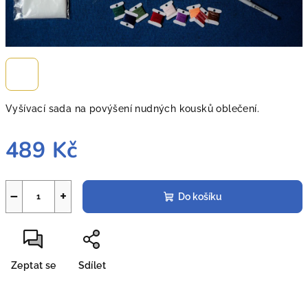
Vyšívací sada na povýšení nudných kousků oblečení.
489 Kč
Měrná
cena:
−
+
Do košíku
Zeptat se
Sdílet