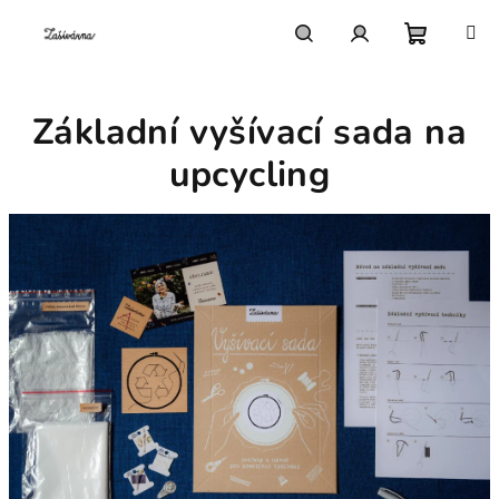
Přejít
na
obsah
Nákupn
Hledat
Přihlášení
Základní vyšívací sada na
košík
upcycling