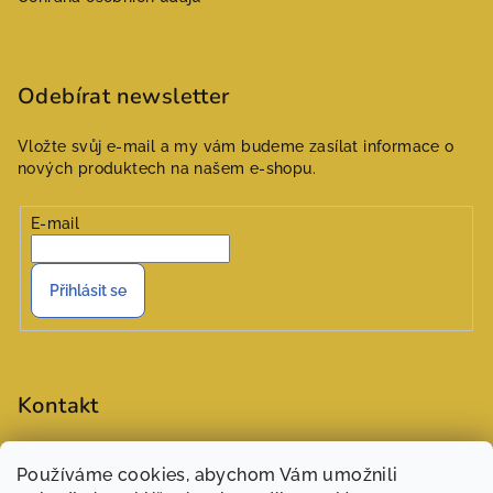
Odebírat newsletter
Vložte svůj e-mail a my vám budeme zasílat informace o
nových produktech na našem e-shopu.
E-mail
Přihlásit se
Kontakt
objednavky
@
zasivarna.eu
Používáme cookies, abychom Vám umožnili
777551848 (Šárka)