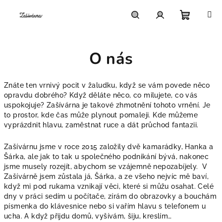
Přejít
na
obsah
Nákupn
Hledat
Přihlášení
O nás
košík
Znáte ten vrnivý pocit v žaludku, když se vám povede něco
opravdu dobrého? Když děláte něco, co milujete, co vás
uspokojuje? Zašívárna je takové zhmotnění tohoto vrnění. Je
to prostor, kde čas může plynout pomaleji. Kde můžeme
vyprázdnit hlavu, zaměstnat ruce a dát průchod fantazii.
Zašívárnu jsme v roce 2015 založily dvě kamarádky, Hanka a
Šárka, ale jak to tak u společného podnikání bývá, nakonec
jsme musely rozejít, abychom se vzájemně nepozabíjely.
V
Zašívárně jsem zůstala já, Šárka, a ze všeho nejvíc mě baví,
když mi pod rukama vznikají věci, které si můžu osahat. Celé
dny v práci sedím u počítače, zírám do obrazovky a bouchám
písmenka do klávesnice nebo si vařím hlavu s telefonem u
ucha. A když přijdu domů, vyšívám, šiju, kreslím…