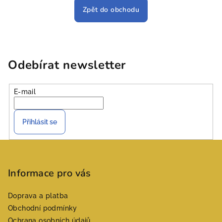
Zpět do obchodu
Odebírat newsletter
E-mail
Přihlásit se
Z
á
p
Informace pro vás
a
Doprava a platba
t
Obchodní podmínky
í
Ochrana osobních údajů