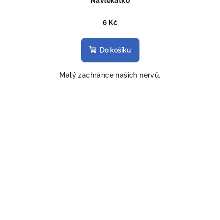
Navlékátko
6 Kč
Do košíku
Malý zachránce našich nervů.