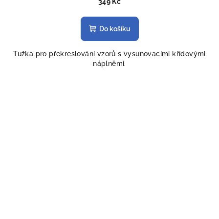
349 Kč
Do košíku
Tužka pro překreslování vzorů s vysunovacími křídovými
náplněmi.