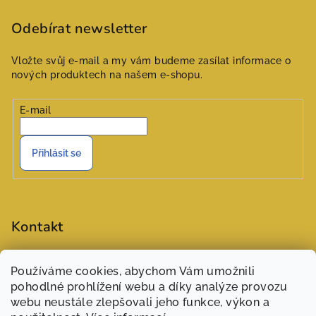
Odebírat newsletter
Vložte svůj e-mail a my vám budeme zasílat informace o
nových produktech na našem e-shopu.
E-mail
Přihlásit se
Kontakt
objednavky
@
zasivarna.eu
Používáme cookies, abychom Vám umožnili
777551848 (Šárka)
pohodlné prohlížení webu a díky analýze provozu
webu neustále zlepšovali jeho funkce, výkon a