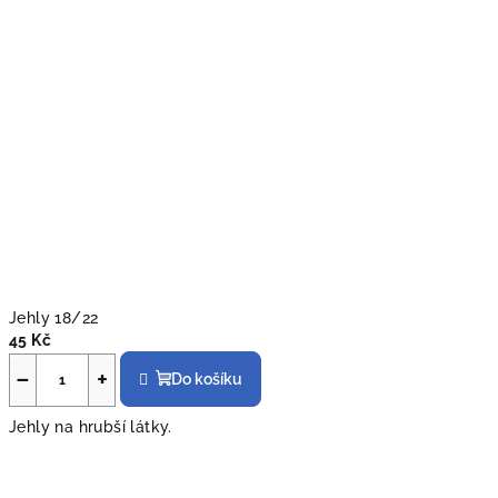
Jehly 18/22
45 Kč
−
+
Do košíku
Jehly na hrubší látky.