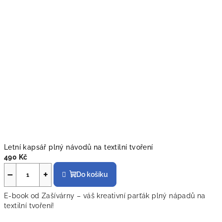
Letní kapsář plný návodů na textilní tvoření
490 Kč
−
+
Do košíku
E-book od Zašívárny – váš kreativní parťák plný nápadů na
textilní tvoření!