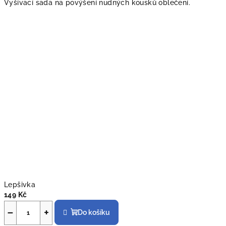
Vyšívací sada na povýšení nudných kousků oblečení.
Lepšivka
149 Kč
−
+
Do košíku