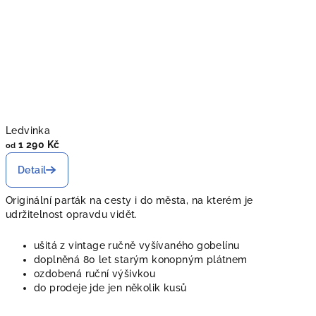
Ledvinka
1 290 Kč
od
Detail
Originální parťák na cesty i do města, na kterém je
udržitelnost opravdu vidět.
ušitá z vintage ručně vyšívaného gobelínu
doplněná 80 let starým konopným plátnem
ozdobená ruční výšivkou
do prodeje jde jen několik kusů