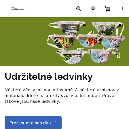
Přejít
na
obsah
Nákupn
Hledat
Přihlášení
košík
Udržitelné ledvinky
Některé věci vzniknou v továrně. A některé vzniknou z
materiálů, které už prožily svůj vlastní příběh. Právě
takové jsou naše ledvinky.
Prozkoumat nabídku