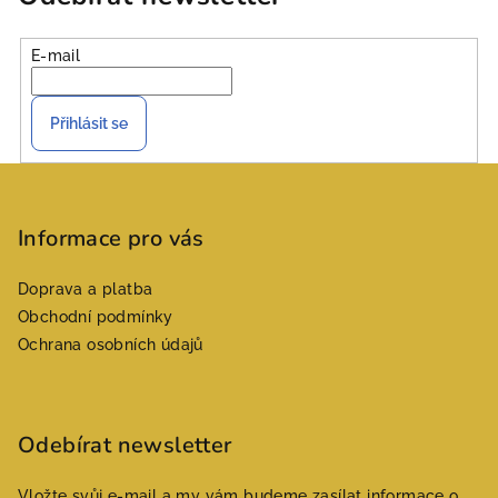
E-mail
Přihlásit se
Z
á
p
Informace pro vás
a
Doprava a platba
t
Obchodní podmínky
í
Ochrana osobních údajů
Odebírat newsletter
Vložte svůj e-mail a my vám budeme zasílat informace o