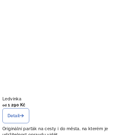
Ledvinka
1 290 Kč
od
Detail
Originální parťák na cesty i do města, na kterém je
udržitelnost opravdu vidět.