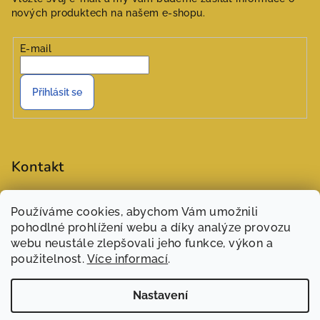
nových produktech na našem e-shopu.
E-mail
Přihlásit se
Kontakt
objednavky
@
zasivarna.eu
Používáme cookies, abychom Vám umožnili
777551848 (Šárka)
pohodlné prohlížení webu a díky analýze provozu
webu neustále zlepšovali jeho funkce, výkon a
použitelnost.
Více informací
.
Nastavení