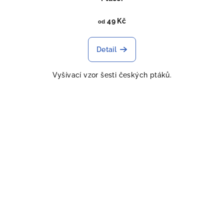
49 Kč
od
Detail
Vyšívací vzor šesti českých ptáků.