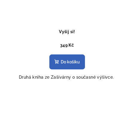
Vyšij si!
349 Kč
Do košíku
Druhá kniha ze Zašívárny o současné výšivce.