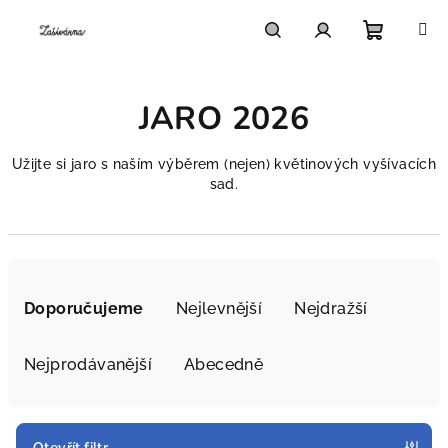
Přejít
na
obsah
Nákupn
Hledat
Přihlášení
JARO 2026
košík
Užijte si jaro s naším výběrem (nejen) květinových vyšívacích
sad.
Ř
a
Doporučujeme
Nejlevnější
Nejdražší
z
e
Nejprodávanější
Abecedně
n
í