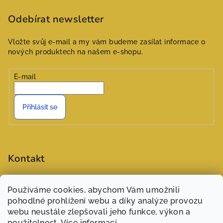
Odebírat newsletter
Vložte svůj e-mail a my vám budeme zasílat informace o
nových produktech na našem e-shopu.
E-mail
Přihlásit se
Kontakt
objednavky
@
zasivarna.eu
Používáme cookies, abychom Vám umožnili
777551848 (Šárka)
pohodlné prohlížení webu a díky analýze provozu
webu neustále zlepšovali jeho funkce, výkon a
použitelnost.
Více informací
.