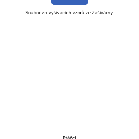
Soubor 20 vyšívacích vzorů ze Zašívárny.
Ptáčci