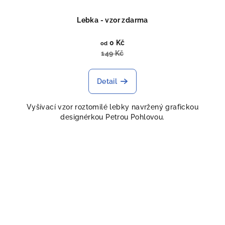
Lebka - vzor zdarma
0 Kč
od
149 Kč
Detail
Vyšívací vzor roztomilé lebky navržený grafickou
designérkou Petrou Pohlovou.