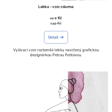
ů
Lebka - vzor zdarma
0 Kč
od
149 Kč
Detail
Vyšívací vzor roztomilé lebky navržený grafickou
designérkou Petrou Pohlovou.