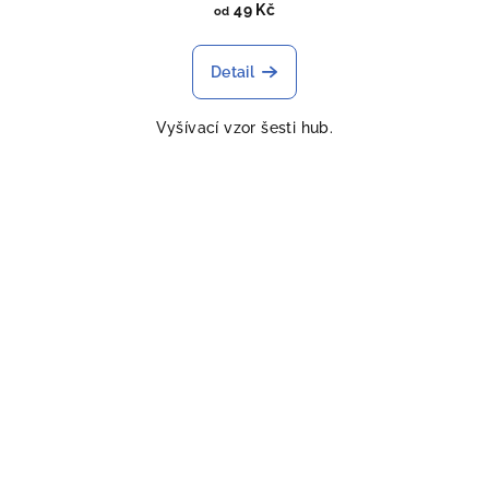
49 Kč
od
Detail
Vyšívací vzor šesti hub.