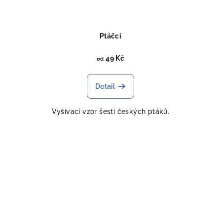
Ptáčci
49 Kč
od
Detail
Vyšívací vzor šesti českých ptáků.