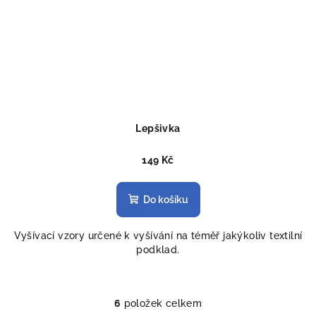
Lepšivka
149 Kč
Do košíku
Vyšívací vzory určené k vyšívání na téměř jakýkoliv textilní
podklad.
6
položek celkem
O