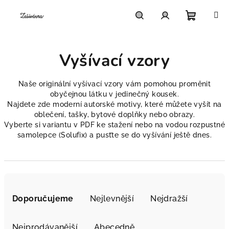
Přejít
na
obsah
Nákupn
Hledat
Přihlášení
Vyšívací vzory
košík
Naše originální vyšívací vzory vám pomohou proměnit
obyčejnou látku v jedinečný kousek.
Najdete zde moderní autorské motivy, které můžete vyšít na
oblečení, tašky, bytové doplňky nebo obrazy.
Vyberte si variantu v PDF ke stažení nebo na vodou rozpustné
samolepce (Solufix) a pusťte se do vyšívání ještě dnes.
Ř
a
Doporučujeme
Nejlevnější
Nejdražší
z
e
Nejprodávanější
Abecedně