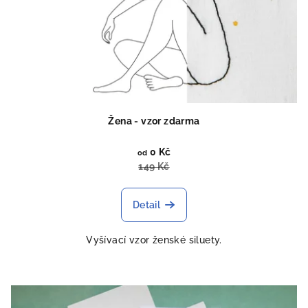
Žena - vzor zdarma
0 Kč
od
149 Kč
Detail
Vyšívací vzor ženské siluety.