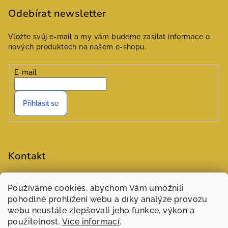
Odebírat newsletter
Vložte svůj e-mail a my vám budeme zasílat informace o
nových produktech na našem e-shopu.
E-mail
Přihlásit se
Kontakt
objednavky
@
zasivarna.eu
Používáme cookies, abychom Vám umožnili
777551848 (Šárka)
pohodlné prohlížení webu a díky analýze provozu
webu neustále zlepšovali jeho funkce, výkon a
použitelnost.
Více informací
.