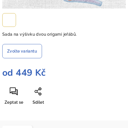
Sada na výšivku dvou origami jeřábů.
Zvolte variantu
od
449 Kč
Měrná
cena:
Zeptat se
Sdílet