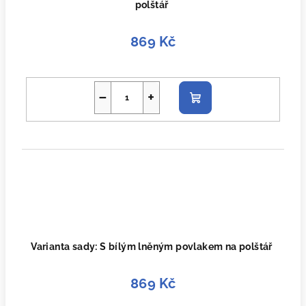
polštář
869 Kč
−
+
Do
košíku
Varianta sady: S bílým lněným povlakem na polštář
869 Kč