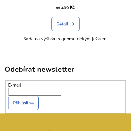
499 Kč
od
Detail
Sada na výšivku s geometrickým ježkem.
Odebírat newsletter
E-mail
Přihlásit se
Z
á