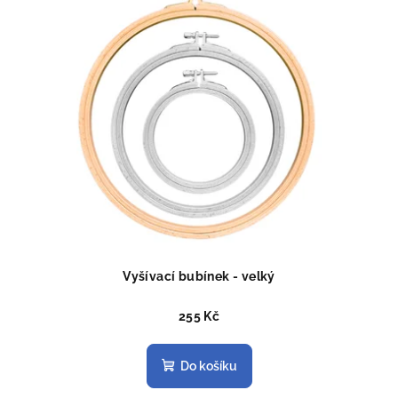
Vyšívací bubínek - velký
255 Kč
Do košíku