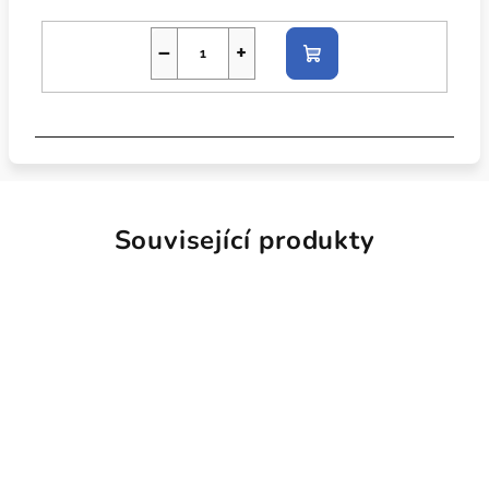
−
+
Do
košíku
Související produkty