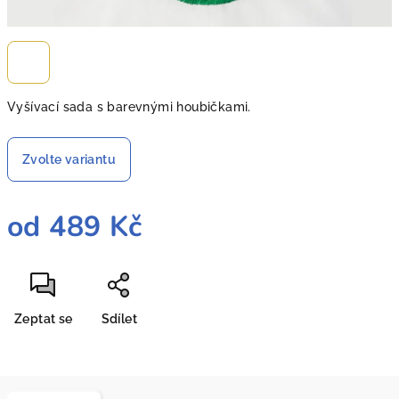
Vyšívací sada s barevnými houbičkami.
Zvolte variantu
od
489 Kč
Měrná
cena:
Zeptat se
Sdílet