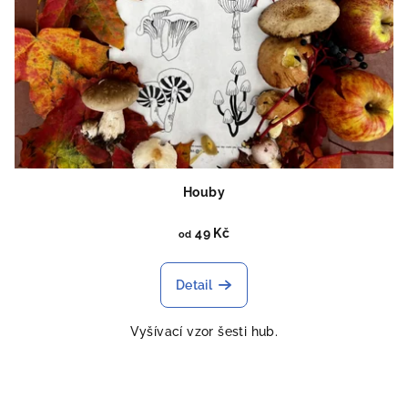
Houby
49 Kč
od
Detail
Vyšívací vzor šesti hub.