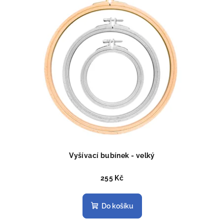
Vyšívací bubínek - velký
255 Kč
Do košíku