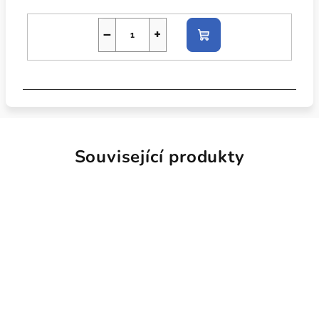
−
+
Do
košíku
Související produkty