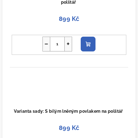
polštář
899 Kč
−
+
Do
košíku
Varianta sady: S bílým lněným povlakem na polštář
899 Kč