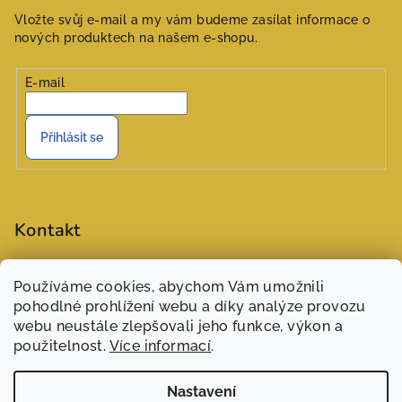
Vložte svůj e-mail a my vám budeme zasílat informace o
nových produktech na našem e-shopu.
E-mail
Přihlásit se
Kontakt
objednavky
@
zasivarna.eu
Používáme cookies, abychom Vám umožnili
777551848 (Šárka)
pohodlné prohlížení webu a díky analýze provozu
webu neustále zlepšovali jeho funkce, výkon a
použitelnost.
Více informací
.
Nastavení