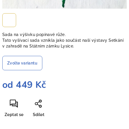
Sada na výšivku popínavé růže.
Tato vyšívací sada vznikla jako součást naší výstavy Setkání
v zahradě na Státním zámku Lysice.
Zvolte variantu
od
449 Kč
Měrná
cena:
Zeptat se
Sdílet