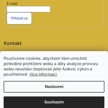
E-mail
Přihlásit se
Kontakt
objednavky
@
zasivarna.eu
Používáme cookies, abychom Vám umožnili
777551848 (Šárka)
pohodlné prohlížení webu a díky analýze provozu
webu neustále zlepšovali jeho funkce, výkon a
použitelnost.
Více informací
.
Nastavení
Copyright 2026
Zašívárna
. Všechna práva vyhrazena.
Souhlasím
Vytvořil Shoptet