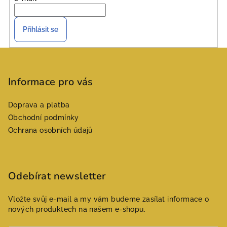
Přihlásit se
Z
á
p
Informace pro vás
a
Doprava a platba
t
Obchodní podmínky
í
Ochrana osobních údajů
Odebírat newsletter
Vložte svůj e-mail a my vám budeme zasílat informace o
nových produktech na našem e-shopu.