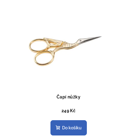
Čapí nůžky
249 Kč
Do košíku