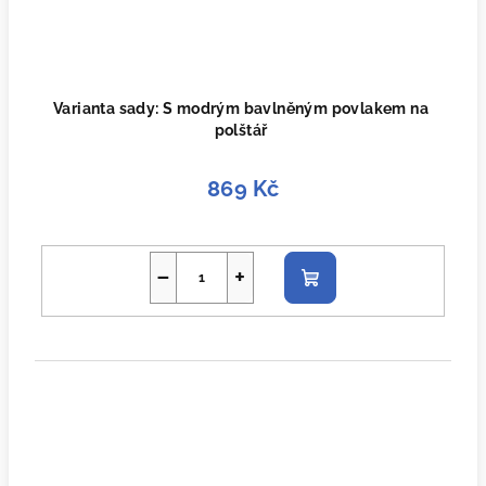
Varianta sady: S modrým bavlněným povlakem na
polštář
869 Kč
−
+
Do
košíku