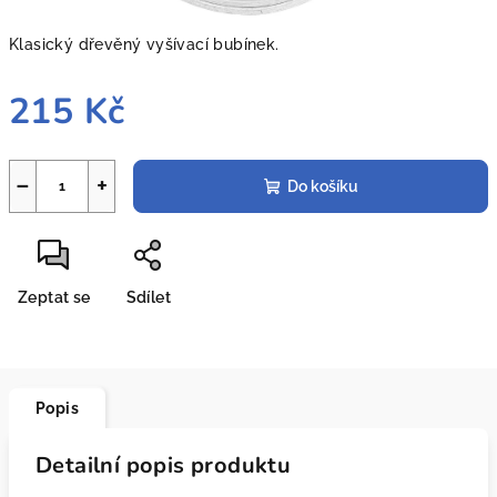
Klasický dřevěný vyšívací bubínek.
215 Kč
Měrná
cena:
−
+
Do košíku
Zeptat se
Sdílet
Popis
Detailní popis produktu