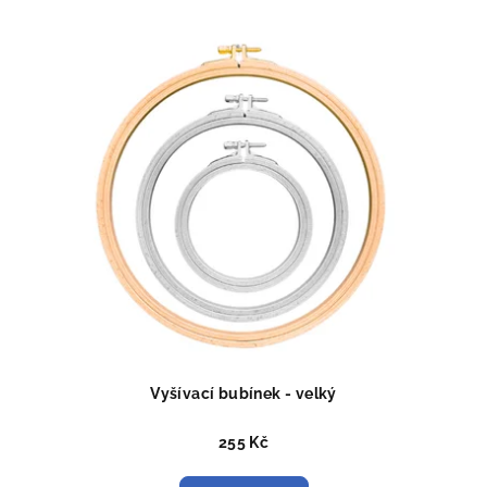
Vyšívací bubínek - velký
255 Kč