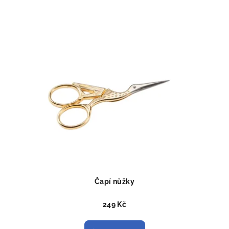
Čapí nůžky
249 Kč