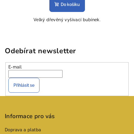
Do košíku
Velký dřevěný vyšívací bubínek.
Odebírat newsletter
E-mail
Přihlásit se
Z
á
p
Informace pro vás
a
Doprava a platba
t