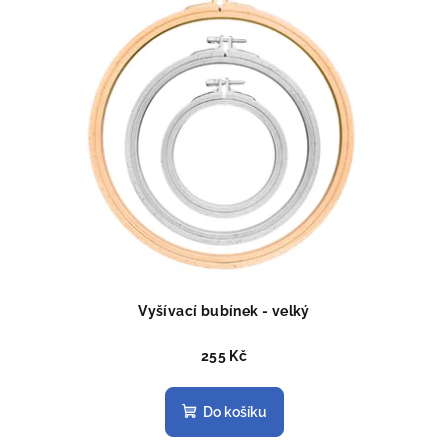
Vyšívací bubínek - velký
255 Kč
Do košíku