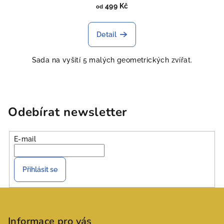
499 Kč
od
Detail
Sada na vyšití 5 malých geometrických zvířat.
Odebírat newsletter
E-mail
Přihlásit se
Z
á
p
Informace pro vás