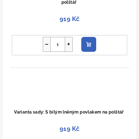
polštář
919 Kč
−
+
Do
košíku
Varianta sady: S bílým lněným povlakem na polštář
919 Kč