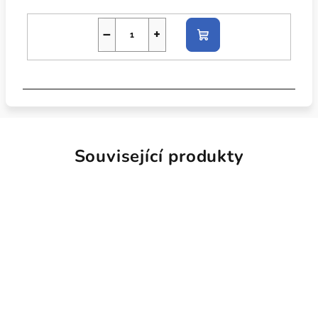
−
+
Do
košíku
Související produkty