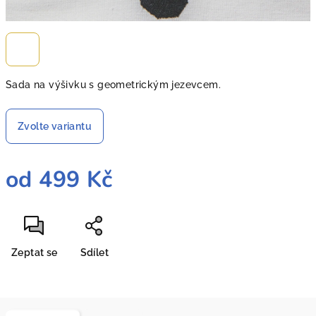
Sada na výšivku s geometrickým jezevcem.
Zvolte variantu
od
499 Kč
Měrná
cena:
Zeptat se
Sdílet