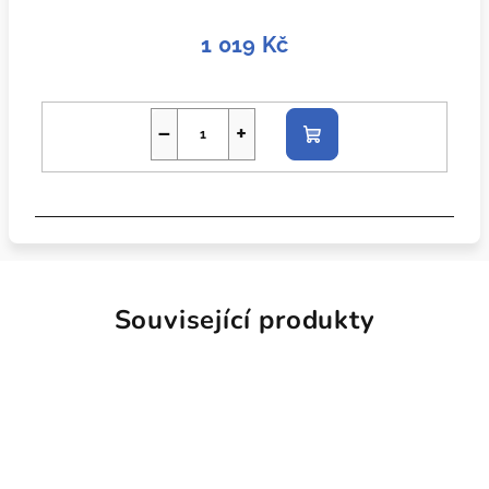
1 019 Kč
−
+
Do
košíku
Související produkty