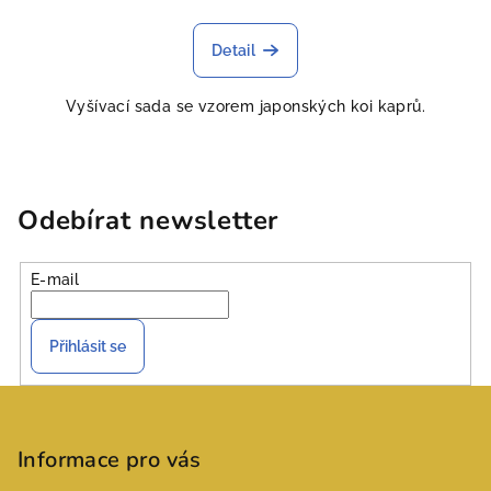
Detail
Vyšívací sada se vzorem japonských koi kaprů.
Odebírat newsletter
E-mail
Přihlásit se
Z
á
p
Informace pro vás