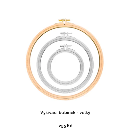
Vyšívací bubínek - velký
255 Kč