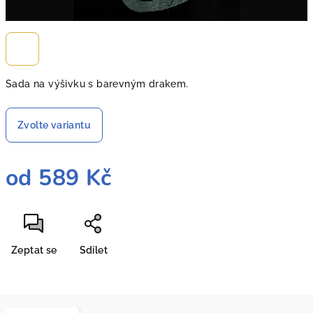
Sada na výšivku s barevným drakem.
Zvolte variantu
od
589 Kč
Měrná
cena:
Zeptat se
Sdílet