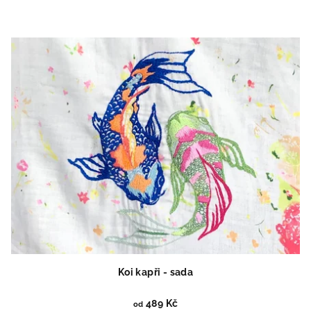
Koi kapři - sada
489 Kč
od