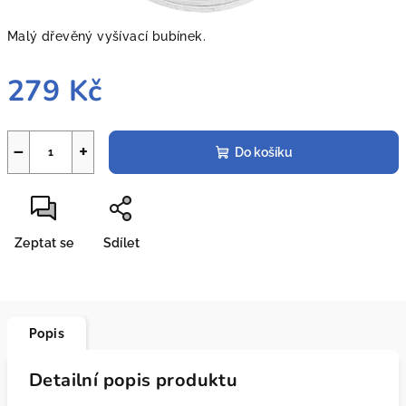
Malý dřevěný vyšívací bubínek.
279 Kč
Měrná
cena:
−
+
Do košíku
Zeptat se
Sdílet
Popis
Detailní popis produktu