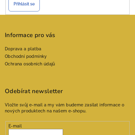
Přihlásit se
Z
á
p
Informace pro vás
a
Doprava a platba
t
Obchodní podmínky
í
Ochrana osobních údajů
Odebírat newsletter
Vložte svůj e-mail a my vám budeme zasílat informace o
nových produktech na našem e-shopu.
E-mail