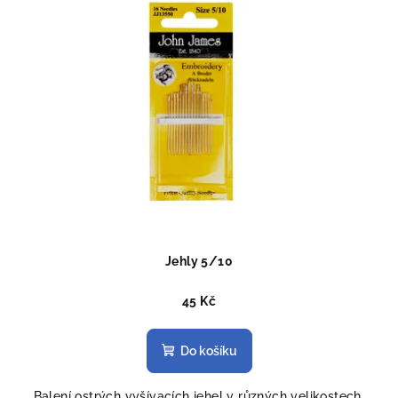
Jehly 5/10
45 Kč
Do košíku
Balení ostrých vyšívacích jehel v různých velikostech.