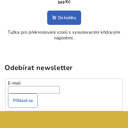
349 Kč
Do košíku
Tužka pro překreslování vzorů s vysunovacími křídovými
náplněmi.
Odebírat newsletter
E-mail
Přihlásit se
Z
á