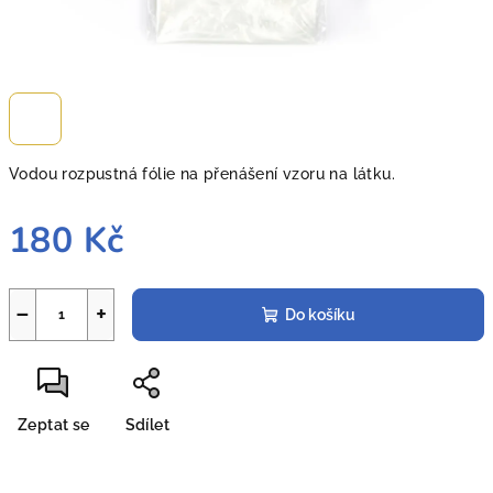
Vodou rozpustná fólie na přenášení vzoru na látku.
180 Kč
Měrná
cena:
−
+
Do košíku
Zeptat se
Sdílet