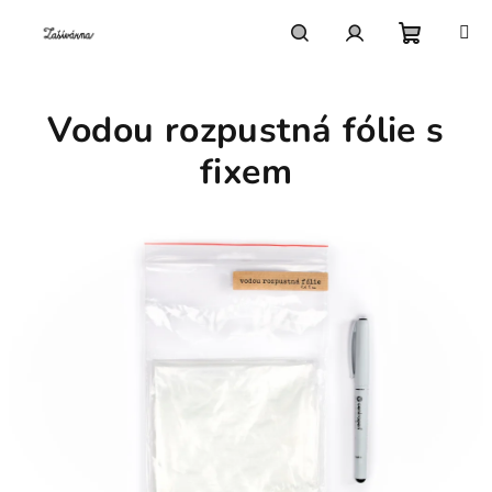
Přejít
na
obsah
Nákupn
Hledat
Přihlášení
Vodou rozpustná fólie s
košík
fixem