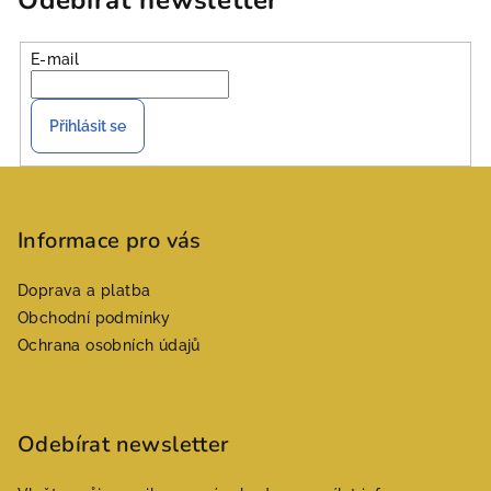
Odebírat newsletter
E-mail
Přihlásit se
Z
á
p
Informace pro vás
a
Doprava a platba
t
Obchodní podmínky
í
Ochrana osobních údajů
Odebírat newsletter