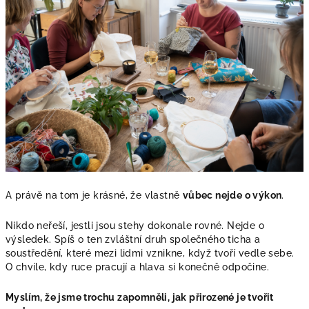
A právě na tom je krásné, že vlastně
vůbec nejde o výkon
.
Nikdo neřeší, jestli jsou stehy dokonale rovné. Nejde o
výsledek. Spíš o ten zvláštní druh společného ticha a
soustředění, které mezi lidmi vznikne, když tvoří vedle sebe.
O chvíle, kdy ruce pracují a hlava si konečně odpočine.
Myslím, že jsme trochu zapomněli, jak přirozené je tvořit