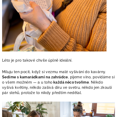
Léto je pro takové chvíle úplně ideální.
Miluju ten pocit, když si vezmu malé vyšívání do kavárny.
Sedíme s kamarádkami na zahrádce
, pijeme víno, povídáme si
o všem možném — a u toho
každá něco tvoříme
. Někdo
vyšívá květiny, někdo zašívá díru ve svetru, někdo jen zkouší
pár stehů, protože to nikdy předtím nedělal.