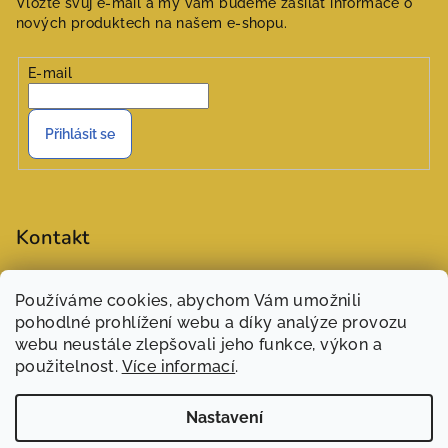
Vložte svůj e-mail a my vám budeme zasílat informace o
nových produktech na našem e-shopu.
E-mail
Přihlásit se
Kontakt
objednavky
@
zasivarna.eu
Používáme cookies, abychom Vám umožnili
777551848 (Šárka)
pohodlné prohlížení webu a díky analýze provozu
webu neustále zlepšovali jeho funkce, výkon a
použitelnost.
Více informací
.
Nastavení