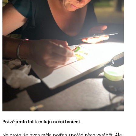
Právě proto tolik miluju ruční tvoření.
Ne proto, že bych měla potřebu pořád něco vyrábět. Ale