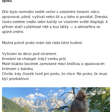
spolu.
Dřív bylo normální sedět večer s ostatními ženami, něco
opravovat, plést, vyšívat nebo šít a u toho si povídat. Dneska
často sedíme vedle sebe každý ve vlastním světě displejů. A
přitom stačí vytáhnout nitě a kus látky — a atmosféra se
úplně změní.
Možná právě proto mám tak ráda letní tvoření.
Vyšívání na dece pod stromem.
Kreslení na chalupě, když venku prší.
Malé klubko bavlnek zamotané mezi knížkou a opalovacím
krémem v batohu.
Chvíle, kdy člověk tvoří jen proto, že chce. Ne proto, že musí
být produktivní.