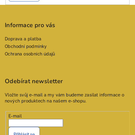
Z
á
p
Informace pro vás
a
Doprava a platba
t
Obchodní podmínky
í
Ochrana osobních údajů
Odebírat newsletter
Vložte svůj e-mail a my vám budeme zasílat informace o
nových produktech na našem e-shopu.
E-mail
Přihlásit se