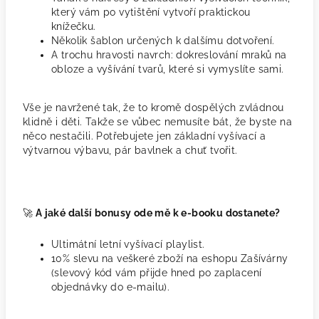
který vám po vytištění vytvoří praktickou
knížečku.
Několik šablon určených k dalšímu dotvoření.
A trochu hravosti navrch: dokreslování mraků na
obloze a vyšívání tvarů, které si vymyslíte sami.
Vše je navržené tak, že to kromě dospělých zvládnou
klidně i děti. Takže se vůbec nemusíte bát, že byste na
něco nestačili. Potřebujete jen základní vyšívací a
výtvarnou výbavu, pár bavlnek a chuť tvořit.
🚀
A jaké další bonusy ode mě k e-booku dostanete?
Ultimátní letní vyšívací playlist.
10% slevu na veškeré zboží na eshopu Zašívárny
(slevový kód vám přijde hned po zaplacení
objednávky do e-mailu).