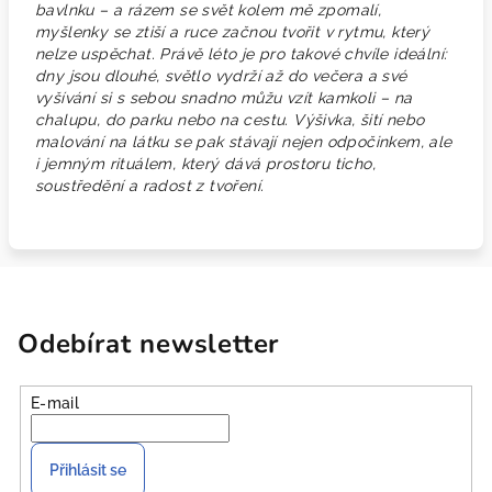
bavlnku – a rázem se svět kolem mě zpomalí,
myšlenky se ztiší a ruce začnou tvořit v rytmu, který
nelze uspěchat. Právě léto je pro takové chvíle ideální:
dny jsou dlouhé, světlo vydrží až do večera a své
vyšívání si s sebou snadno můžu vzít kamkoli – na
chalupu, do parku nebo na cestu. Výšivka, šití nebo
malování na látku se pak stávají nejen odpočinkem, ale
i jemným rituálem, který dává prostoru ticho,
soustředění a radost z tvoření.
Odebírat newsletter
E-mail
Přihlásit se