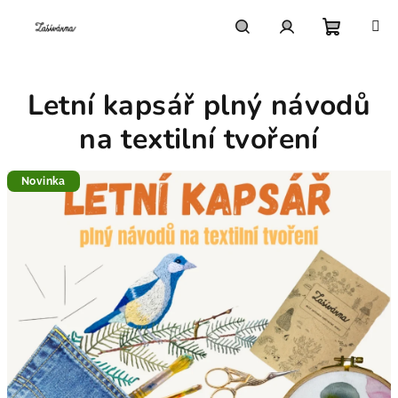
Přejít
na
obsah
Nákupn
Hledat
Přihlášení
Letní kapsář plný návodů
košík
na textilní tvoření
Novinka