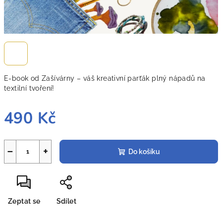
E-book od Zašívárny – váš kreativní parťák plný nápadů na
textilní tvoření!
490 Kč
Měrná
cena:
−
+
Do košíku
Zeptat se
Sdílet