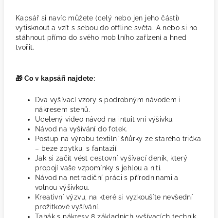
Kapsář si navíc můžete (celý nebo jen jeho části)
vytisknout a vzít s sebou do offline světa. A nebo si ho
stáhnout přímo do svého mobilního zařízení a hned
tvořit.
🎁 Co v kapsáři najdete:
Dva vyšívací vzory s podrobným návodem i
nákresem stehů.
Ucelený video návod na intuitivní výšivku.
Návod na vyšívání do fotek.
Postup na výrobu textilní šňůrky ze starého trička
– beze zbytku, s fantazií.
Jak si začít vést cestovní vyšívací deník, který
propojí vaše vzpomínky s jehlou a nití.
Návod na netradiční práci s přírodninami a
volnou výšivkou.
Kreativní výzvu, na které si vyzkoušíte nevšední
prožitkové vyšívání.
Tahák s nákresy 8 základních vyšívacích technik,