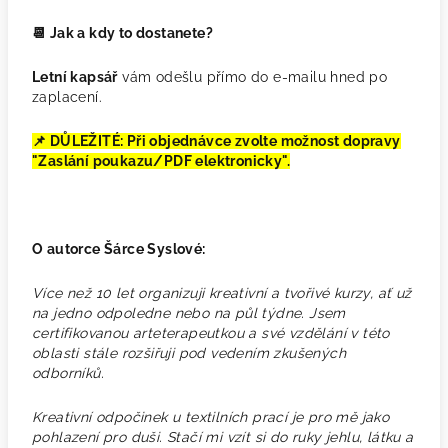
📆 Jak a kdy to dostanete?
Letní kapsář
vám odešlu přímo do e-mailu hned po
zaplacení.
📌 DŮLEŽITÉ: Při objednávce zvolte možnost dopravy
"Zaslání poukazu/PDF elektronicky".
O autorce Šárce Syslové:
Více než 10 let organizuji kreativní a tvořivé kurzy, ať už
na jedno odpoledne nebo na půl týdne. Jsem
certifikovanou arteterapeutkou a své vzdělání v této
oblasti stále rozšiřuji pod vedením zkušených
odborníků.
Kreativní odpočinek u textilních prací je pro mě jako
pohlazení pro duši. Stačí mi vzít si do ruky jehlu, látku a