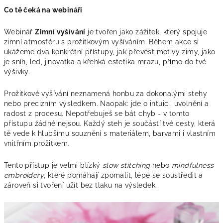
Co tě čeká na webináři
Webinář
Zimní vyšívání
je tvořen jako zážitek, který spojuje
zimní atmosféru s prožitkovým vyšíváním. Během akce si
ukážeme dva konkrétní přístupy, jak převést motivy zimy, jako
je sníh, led, jinovatka a křehká estetika mrazu, přímo do tvé
výšivky.
Prožitkové vyšívání neznamená honbu za dokonalými stehy
nebo precizním výsledkem. Naopak: jde o intuici, uvolnění a
radost z procesu. Nepotřebuješ se bát chyb - v tomto
přístupu žádné nejsou. Každý steh je součástí tvé cesty, která
tě vede k hlubšímu souznění s materiálem, barvami i vlastním
vnitřním prožitkem.
Tento přístup je velmi blízký
slow stitching
nebo
mindfulness
embroidery
, které pomáhají zpomalit, lépe se soustředit a
zároveň si tvoření užít bez tlaku na výsledek.