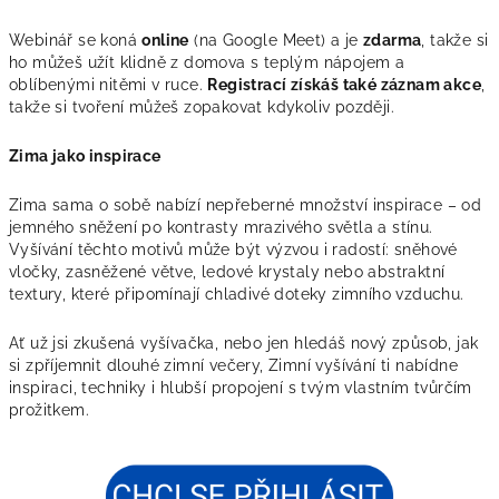
Webinář se koná
online
(na Google Meet) a je
zdarma
, takže si
ho můžeš užít klidně z domova s teplým nápojem a
oblíbenými nitěmi v ruce.
Registrací získáš také záznam akce
,
takže si tvoření můžeš zopakovat kdykoliv později.
Zima jako inspirace
Zima sama o sobě nabízí nepřeberné množství inspirace – od
jemného sněžení po kontrasty mrazivého světla a stínu.
Vyšívání těchto motivů může být výzvou i radostí: sněhové
vločky, zasněžené větve, ledové krystaly nebo abstraktní
textury, které připomínají chladivé doteky zimního vzduchu.
Ať už jsi zkušená vyšívačka, nebo jen hledáš nový způsob, jak
si zpříjemnit dlouhé zimní večery, Zimní vyšívání ti nabídne
inspiraci, techniky i hlubší propojení s tvým vlastním tvůrčím
prožitkem.