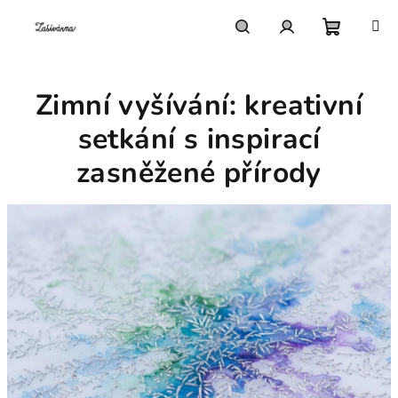
Přejít
na
obsah
Nákupn
Hledat
Přihlášení
Zimní vyšívání: kreativní
košík
setkání s inspirací
zasněžené přírody