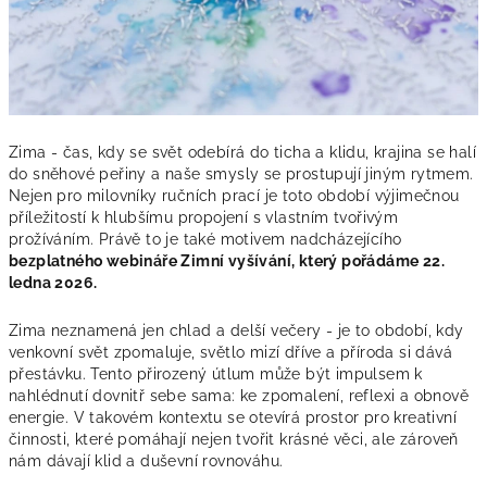
Zima - čas, kdy se svět odebírá do ticha a klidu, krajina se halí
do sněhové peřiny a naše smysly se prostupují jiným rytmem.
Nejen pro milovníky ručních prací je toto období výjimečnou
příležitostí k hlubšímu propojení s vlastním tvořivým
prožíváním. Právě to je také motivem nadcházejícího
bezplatného webináře Zimní vyšívání, který pořádáme 22.
ledna 2026.
Zima neznamená jen chlad a delší večery - je to období, kdy
venkovní svět zpomaluje, světlo mizí dříve a příroda si dává
přestávku. Tento přirozený útlum může být impulsem k
nahlédnutí dovnitř sebe sama: ke zpomalení, reflexi a obnově
energie. V takovém kontextu se otevírá prostor pro kreativní
činnosti, které pomáhají nejen tvořit krásné věci, ale zároveň
nám dávají klid a duševní rovnováhu.