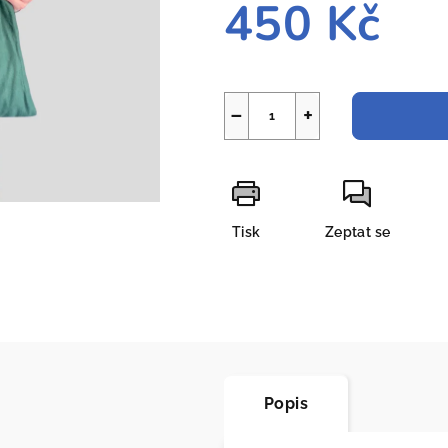
450 Kč
Měrná
cena:
−
+
Tisk
Zeptat se
Popis