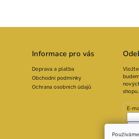
Z
á
Informace pro vás
Odeb
p
a
Doprava a platba
Vložte
t
budeme
Obchodní podmínky
novýc
Ochrana osobních údajů
í
shopu.
E-ma
Při
Používáme