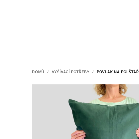
Přejít
na
obsah
DOMŮ
/
VYŠÍVACÍ POTŘEBY
/
POVLAK NA POLŠTÁŘ