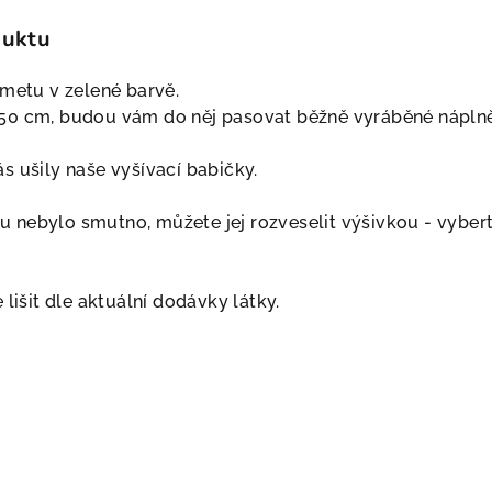
duktu
ametu v zelené barvě.
50 cm, budou vám do něj pasovat běžně vyráběné náplně
s ušily naše vyšívací babičky.
nebylo smutno, můžete jej rozveselit výšivkou - vybert
 lišit dle aktuální dodávky látky.