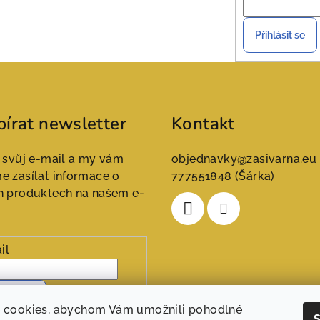
Přihlásit se
írat newsletter
Kontakt
 svůj e-mail a my vám
objednavky
@
zasivarna.eu
 zasílat informace o
777551848 (Šárka)
h produktech na našem e-
il
hlásit se
 cookies, abychom Vám umožnili pohodlné
S