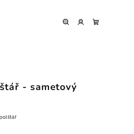
Hledat
Přihlášení
Nákupní
košík
štář - sametový
polštář