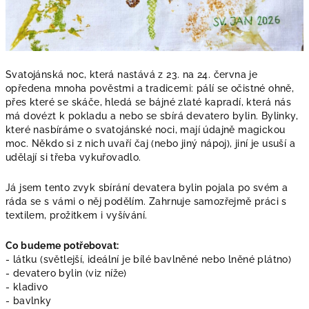
Svatojánská noc, která nastává z 23. na 24. června je
opředena mnoha pověstmi a tradicemi: pálí se očistné ohně,
přes které se skáče, hledá se bájné zlaté kapradí, která nás
má dovézt k pokladu a nebo se sbírá devatero bylin. Bylinky,
které nasbíráme o svatojánské noci, mají údajně magickou
moc.
Někdo si z nich uvaří čaj (nebo jiný nápoj), jiní je usuší a
udělají si třeba vykuřovadlo.
Já jsem tento zvyk sbírání devatera bylin pojala po svém a
ráda se s vámi o něj podělím. Zahrnuje samozřejmě práci s
textilem, prožitkem i vyšívání.
Co budeme potřebovat:
- látku (světlejší, ideální je bílé bavlněné nebo lněné plátno)
- devatero bylin (viz níže)
- kladivo
- bavlnky