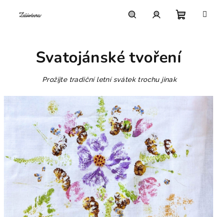
Přejít
na
obsah
Nákupn
Hledat
Přihlášení
Svatojánské tvoření
košík
Prožijte tradiční letní svátek trochu jinak