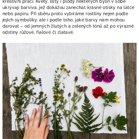
kreativní práci. Květy, listy i plody některých bylin v sobě
ukrývají barviva, jež dokážou zanechat krásné otisky na látce
nebo papíru. Při sběru proto vybíráme rostliny nejen podle
jejich symboliky, ale i podle toho, jaké barvy nám mohou
darovat – od jemných žlutých a zelených tónů až po výrazné
odstíny růžové, fialové či zlatavé.