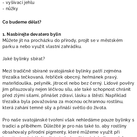
- vyšívací jehlu
- nůžky
Co budeme dělat?
1. Nasbírejte devatero bylin
Můžete jít na procházku do přírody, projít se v městském
parku a nebo využít vlastní zahrádku.
Jaké bylinky sbírat?
Mezi tradičně sbírané svatojánské bylinky patří zejména
třezalka tečkovaná, řebříček obecný, heřmánek pravý,
mateřídouška, pelyněk, jitrocel nebo bez černý. Lidové pověry
jim přisuzovaly nejen léčivou sílu, ale také schopnost chránit
před zlými silami, přinášet zdraví, lásku a štěstí. Například
třezalka byla považována za mocnou ochrannou rostlinu,
která zahání temné síly a přináší světlo do života.
Pro naše svatojánské tvoření však nehledáme pouze bylinky s
tradicí a příběhem. Důležité je pro nás také to, aby rostliny
obsahovaly přírodní pigmenty, které můžeme využít při