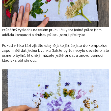
Průběžný výsledek na celém pruhu látky (na jedné půlce jsem
udělala kompozici a druhou půlkou jsem ji překryla).
Pokud v této fázi zjistíte (stejně jako já), že jste do kompozice
zapomněli dát jednu bylinku (takže by to nebylo devatero, ale
osmero bylin), klidně ji můžete ještě přidat a znovu pomocí
kladívka obtisknout.