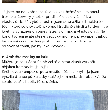
Já jsem na na tvoření použila (zleva): heřmánek, levanduli,
třezalku, červený jetel, kapradí, sléz, bez, vlčí mák a
vlaštovičník. Při výběru rostlin jsem se snažila mít některé z
těch, které se o svatojánské noci tradičně sbírají a ty doplnit o
květiny výraznějších barev (sléz, vlčí mák a vlaštovičník). Na
konci tvoření je ale stejně vždycky moment překvapení, jakou
barvu nakonec rostlina pustila (protože ne vždy musí
odpovídat tomu, jak bylinka vypadá).
2. Umístěte rostliny na látku
Můžete je naskládat úplně volně a nebo zkusit vytvořit
nějakou kompozici (jako já).
Květinovou kompozici poté musíte něčím zakrýt - já jsem
využila druhou půlku látky (takže jsem měla dva obtisky). Dá
se ale použít i igelit, fólie, utěrka,...