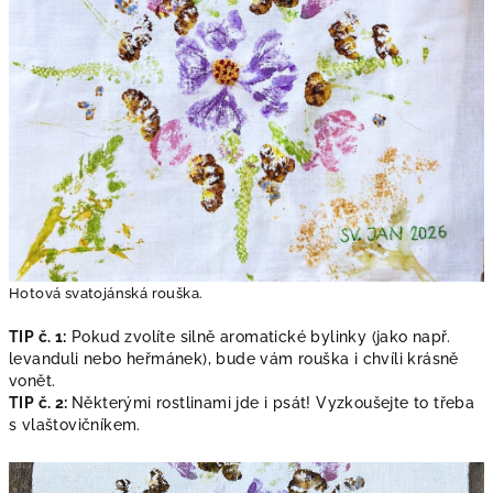
Hotová svatojánská rouška.
TIP č. 1:
Pokud zvolíte silně aromatické bylinky (jako např.
levanduli nebo heřmánek), bude vám rouška i chvíli krásně
vonět.
TIP č. 2:
Některými rostlinami jde i psát! Vyzkoušejte to třeba
s vlaštovičníkem.