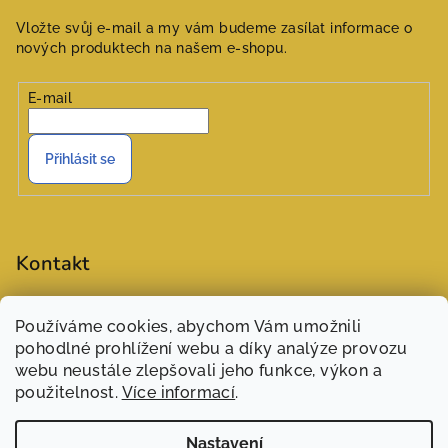
Vložte svůj e-mail a my vám budeme zasílat informace o
nových produktech na našem e-shopu.
E-mail
Přihlásit se
Kontakt
objednavky
@
zasivarna.eu
Používáme cookies, abychom Vám umožnili
777551848 (Šárka)
pohodlné prohlížení webu a díky analýze provozu
webu neustále zlepšovali jeho funkce, výkon a
použitelnost.
Více informací
.
Nastavení