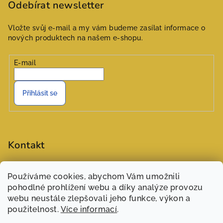
Odebírat newsletter
Vložte svůj e-mail a my vám budeme zasílat informace o
nových produktech na našem e-shopu.
E-mail
Přihlásit se
Kontakt
objednavky
@
zasivarna.eu
Používáme cookies, abychom Vám umožnili
777551848 (Šárka)
pohodlné prohlížení webu a díky analýze provozu
webu neustále zlepšovali jeho funkce, výkon a
použitelnost.
Více informací
.