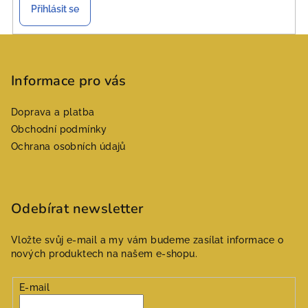
Přihlásit se
Z
á
p
Informace pro vás
a
Doprava a platba
t
Obchodní podmínky
í
Ochrana osobních údajů
Odebírat newsletter
Vložte svůj e-mail a my vám budeme zasílat informace o
nových produktech na našem e-shopu.
E-mail